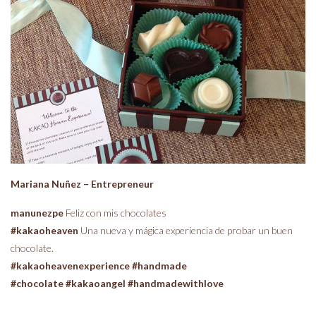
Mariana Nuñez – Entrepreneur
manunezpe
Feliz con mis chocolates
#kakaoheaven
Una nueva y mágica experiencia de probar un buen
chocolate.
#kakaoheavenexperience #handmade
#chocolate #kakaoangel #handmadewithlove