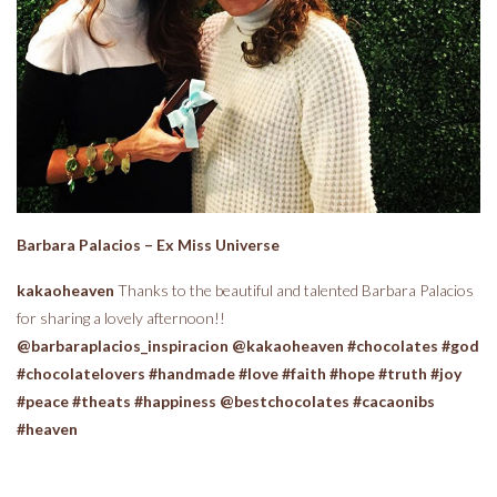
Barbara Palacios – Ex Miss Universe
kakaoheaven
Thanks to the beautiful and talented Barbara Palacios
for sharing a lovely afternoon!!
@barbaraplacios_inspiracion
@kakaoheaven
#chocolates
#god
#chocolatelovers
#handmade
#love
#faith
#hope
#truth
#joy
#peace
#theats
#happiness
@bestchocolates
#cacaonibs
#heaven