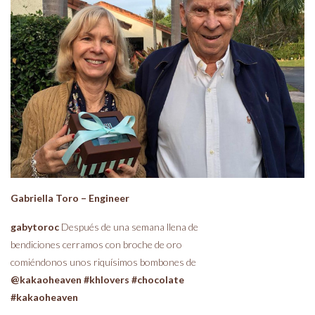
Gabriella Toro – Engineer
gabytoroc
Después de una semana llena de
bendiciones cerramos con broche de oro
comiéndonos unos riquísimos bombones de
@kakaoheaven #khlovers #chocolate
#kakaoheaven