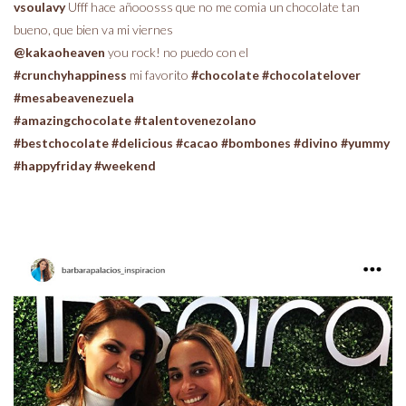
vsoulavy
Ufff hace añooosss que no me comia un chocolate tan
bueno, que bien va mi viernes
@kakaoheaven
you rock! no puedo con el
#crunchyhappiness
mi favorito
#chocolate
#chocolatelover
#mesabeavenezuela
#amazingchocolate
#talentovenezolano
#bestchocolate
#delicious
#cacao
#bombones
#divino
#yummy
#happyfriday
#weekend