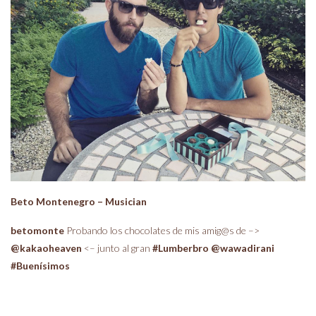
Beto Montenegro – Musician
betomonte
Probando los chocolates de mis amig@s de –>
@kakaoheaven
<– junto al gran
#Lumberbro
@wawadirani
#Buenísimos