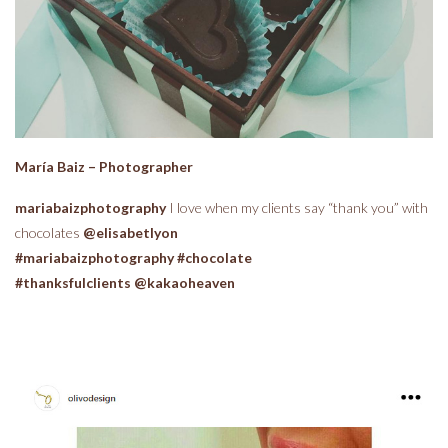
María Baiz – Photographer
mariabaizphotography
I love when my clients say “thank you” with
chocolates
@elisabetlyon
#mariabaizphotography #chocolate
#thanksfulclients @kakaoheaven