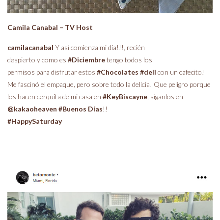
Camila Canabal – TV Host
camilacanabal
Y así comienza mi día!!!, recién
despierto y como es
#Diciembre
tengo todos los
permisos para disfrutar estos
#Chocolates
#deli
con un cafecito!
Me fascinó el empaque, pero sobre todo la delicia! Que peligro porque
los hacen cerquita de mi casa en
#KeyBiscayne
, síganlos en
@kakaoheaven
#Buenos Días
!!
#HappySaturday