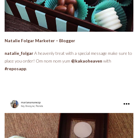
Natalie Folgar Marketer – Blogger
natalie_folgar
A heavenly treat with a special message make sure to
place you order! Om nom nom yum
@kakaoheaven
with
#reposapp
.